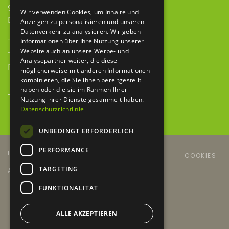
97922 Lauda-Königshofen
Wir verwenden Cookies, um Inhalte und
Deubacher Str. 12
Anzeigen zu personalisieren und unseren
Datenverkehr zu analysieren. Wir geben
Informationen über Ihre Nutzung unserer
Telefon 09343 615 921-0
Website auch an unsere Werbe- und
Telefax 09343 615 921-9
Analysepartner weiter, die diese
E-Mail
info@baumaschinen-hbh.de
möglicherweise mit anderen Informationen
kombinieren, die Sie ihnen bereitgestellt
haben oder die sie im Rahmen Ihrer
Nutzung ihrer Dienste gesammelt haben.
NEWSLETTER ANMELDUNG
Datenschutzrichtlinie
UNBEDINGT ERFORDERLICH
PERFORMANCE
IMPRESSUM
DATENSCHUTZERKLÄRUNG
COOKIES
TARGETING
AGB´S
KONTAKT
NEWSLETTER
FUNKTIONALITÄT
Copyright © 2024 HBH
design
ps:ag
ALLE AKZEPTIEREN