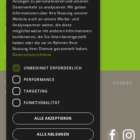
Deubacher Str. 12
Anzeigen zu personalisieren und unseren
Datenverkehr zu analysieren. Wir geben
Informationen über Ihre Nutzung unserer
Telefon 09343 615 921-0
Website auch an unsere Werbe- und
Telefax 09343 615 921-9
Analysepartner weiter, die diese
E-Mail
info@baumaschinen-hbh.de
möglicherweise mit anderen Informationen
kombinieren, die Sie ihnen bereitgestellt
haben oder die sie im Rahmen Ihrer
Nutzung ihrer Dienste gesammelt haben.
NEWSLETTER ANMELDUNG
Datenschutzrichtlinie
UNBEDINGT ERFORDERLICH
PERFORMANCE
IMPRESSUM
DATENSCHUTZERKLÄRUNG
COOKIES
TARGETING
AGB´S
KONTAKT
NEWSLETTER
FUNKTIONALITÄT
Copyright © 2024 HBH
design
ps:ag
ALLE AKZEPTIEREN
ALLE ABLEHNEN