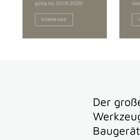
gültig bis 30.09.2026!
Ges
DOWNLOAD
Der groß
Werkzeug
Baugerät