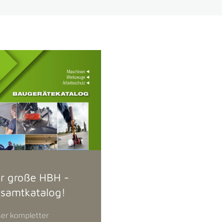
r große HBH -
samtkatalog!
er kompletter