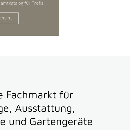
amtkatalog für Profis!
ONLINE
e Fachmarkt für
e, Ausstattung,
e und Gartengeräte