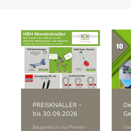
PREISKNALLER -
De
bis 30.09.2026
Ge
Baugeräte zu top Preisen -
Uns