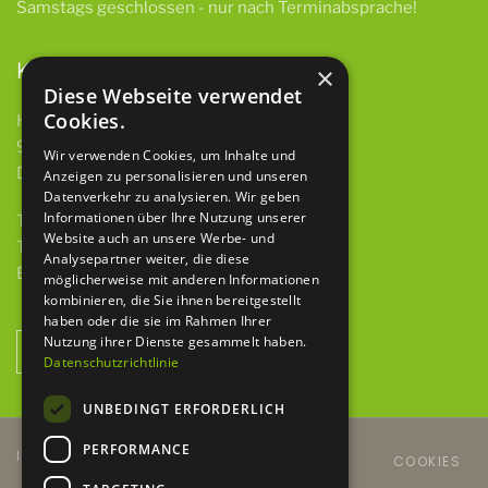
Samstags
geschlossen -
nur nach Terminabsprache!
Kontakt
×
Diese Webseite verwendet
Cookies.
HBH GmbH & Co. KG
97922 Lauda-Königshofen
Wir verwenden Cookies, um Inhalte und
Deubacher Str. 12
Anzeigen zu personalisieren und unseren
Datenverkehr zu analysieren. Wir geben
Informationen über Ihre Nutzung unserer
Telefon 09343 615 921-0
Website auch an unsere Werbe- und
Telefax 09343 615 921-9
Analysepartner weiter, die diese
E-Mail
info@baumaschinen-hbh.de
möglicherweise mit anderen Informationen
kombinieren, die Sie ihnen bereitgestellt
haben oder die sie im Rahmen Ihrer
Nutzung ihrer Dienste gesammelt haben.
NEWSLETTER ANMELDUNG
Datenschutzrichtlinie
UNBEDINGT ERFORDERLICH
PERFORMANCE
IMPRESSUM
DATENSCHUTZERKLÄRUNG
COOKIES