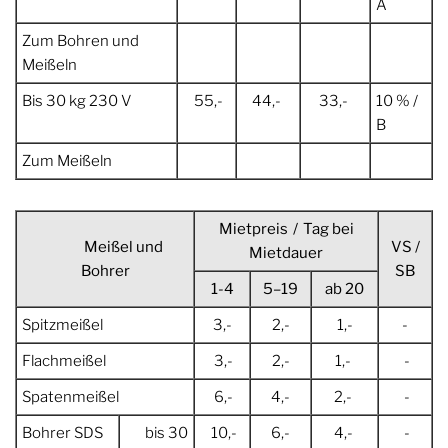
A
Zum Bohren und
Meißeln
Bis 30 kg 230 V
55,-
44,-
33,-
10 % /
B
Zum Meißeln
Mietpreis / Tag bei
Meißel und
VS /
Mietdauer
Bohrer
SB
1-4
5–19
ab 20
Spitzmeißel
3,-
2,-
1,-
-
Flachmeißel
3,-
2,-
1,-
-
Spatenmeißel
6,-
4,-
2,-
-
Bohrer SDS
bis 30
10,-
6,-
4,-
-