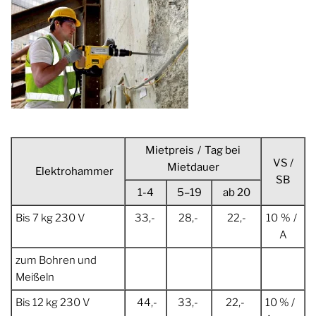
Mietpreis / Tag bei
VS /
Mietdauer
Elektrohammer
SB
1-4
5–19
ab 20
Bis 7 kg 230 V
33,-
28,-
22,-
10 % /
A
zum Bohren und
Meißeln
Bis 12 kg 230 V
44,-
33,-
22,-
10 % /