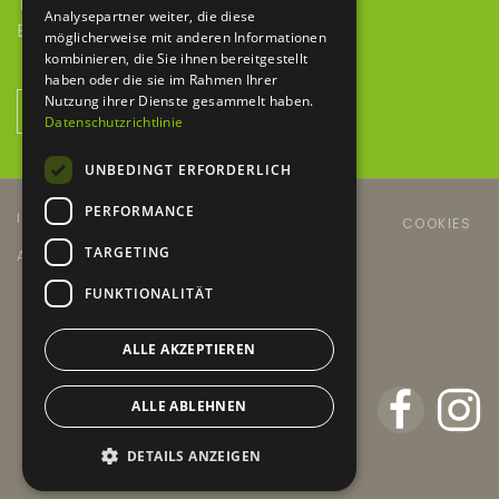
Telefax 09343 615 921-9
Analysepartner weiter, die diese
E-Mail
info@baumaschinen-hbh.de
möglicherweise mit anderen Informationen
kombinieren, die Sie ihnen bereitgestellt
haben oder die sie im Rahmen Ihrer
Nutzung ihrer Dienste gesammelt haben.
NEWSLETTER ANMELDUNG
Datenschutzrichtlinie
UNBEDINGT ERFORDERLICH
PERFORMANCE
IMPRESSUM
DATENSCHUTZERKLÄRUNG
COOKIES
TARGETING
AGB´S
KONTAKT
NEWSLETTER
FUNKTIONALITÄT
Copyright © 2024 HBH
design
ps:ag
ALLE AKZEPTIEREN
ALLE ABLEHNEN
DETAILS ANZEIGEN