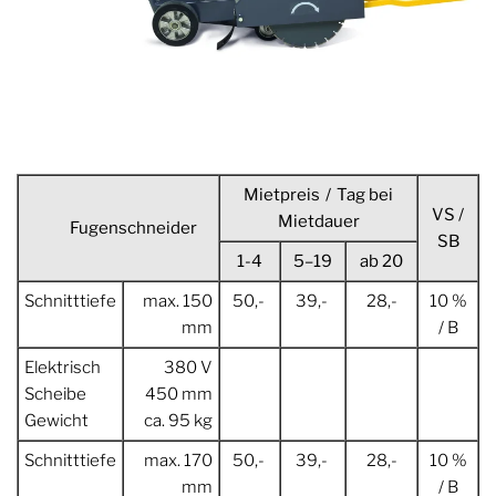
Mietpreis / Tag bei
VS /
Mietdauer
Fugenschneider
SB
1-4
5–19
ab 20
Schnitttiefe
max. 150
50,-
39,-
28,-
10 %
mm
/ B
Elektrisch
380 V
Scheibe
450 mm
Gewicht
ca. 95 kg
Schnitttiefe
max. 170
50,-
39,-
28,-
10 %
mm
/ B