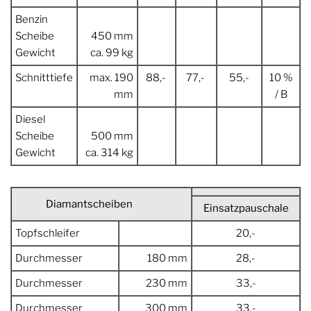
Benzin
Scheibe
450 mm
Gewicht
ca. 99 kg
Schnitttiefe
max. 190
88,-
77,-
55,-
10 %
mm
/ B
Diesel
Scheibe
500 mm
Gewicht
ca. 314 kg
Diamantscheiben
Einsatzpauschale
Topfschleifer
20,-
Durchmesser
180 mm
28,-
Durchmesser
230 mm
33,-
Durchmesser
300 mm
33,-