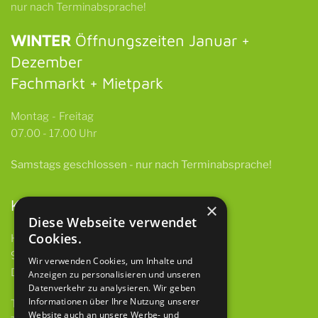
nur nach Terminabsprache!
WINTER
Öffnungszeiten Januar +
Dezember
Fachmarkt + Mietpark
Montag - Freitag
07.00 - 17.00 Uhr
Samstags
geschlossen -
nur nach Terminabsprache!
Kontakt
×
Diese Webseite verwendet
Cookies.
HBH GmbH & Co. KG
97922 Lauda-Königshofen
Wir verwenden Cookies, um Inhalte und
Deubacher Str. 12
Anzeigen zu personalisieren und unseren
Datenverkehr zu analysieren. Wir geben
Informationen über Ihre Nutzung unserer
Telefon 09343 615 921-0
Website auch an unsere Werbe- und