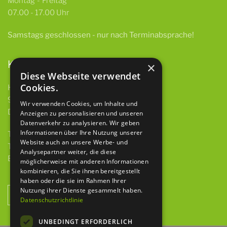
Montag - Freitag
07.00 - 17.00 Uhr
Samstags
geschlossen -
nur nach Terminabsprache!
Kontakt
×
Diese Webseite verwendet
Cookies.
HBH GmbH & Co. KG
97922 Lauda-Königshofen
Wir verwenden Cookies, um Inhalte und
Deubacher Str. 12
Anzeigen zu personalisieren und unseren
Datenverkehr zu analysieren. Wir geben
Informationen über Ihre Nutzung unserer
Telefon 09343 615 921-0
Website auch an unsere Werbe- und
Telefax 09343 615 921-9
Analysepartner weiter, die diese
E-Mail
info@baumaschinen-hbh.de
möglicherweise mit anderen Informationen
kombinieren, die Sie ihnen bereitgestellt
haben oder die sie im Rahmen Ihrer
Nutzung ihrer Dienste gesammelt haben.
NEWSLETTER ANMELDUNG
Datenschutzrichtlinie
UNBEDINGT ERFORDERLICH