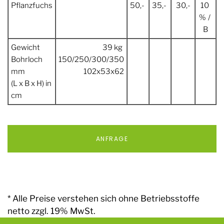
Pflanzfuchs
50,-
35,-
30,-
10
% /
B
Gewicht
39 kg
Bohrloch
150/250/300/350
mm
102x53x62
(L x B x H) in
cm
ANFRAGE
* Alle Preise verstehen sich ohne Betriebsstoffe
netto zzgl. 19% MwSt.