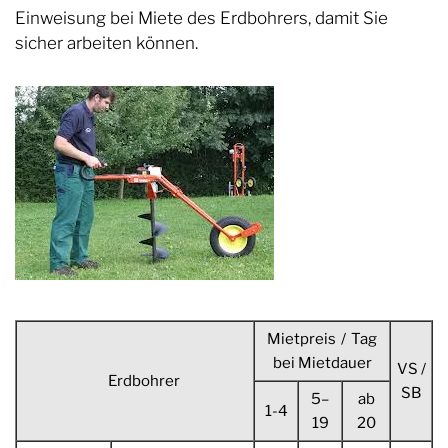
Einweisung bei Miete des Erdbohrers, damit Sie
sicher arbeiten können.
Mietpreis / Tag
bei Mietdauer
VS /
Erdbohrer
SB
5–
ab
1-4
19
20